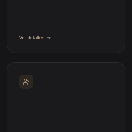
de Regulación de Empleo y ERTE.
Negociación en el período de consultas y
recurso judicial.
Ver detalles
Falso autónomo
Reconocimiento de relación laboral
encubierta. Reclamación de diferencias
salariales, cotizaciones y derechos laborales
negados.