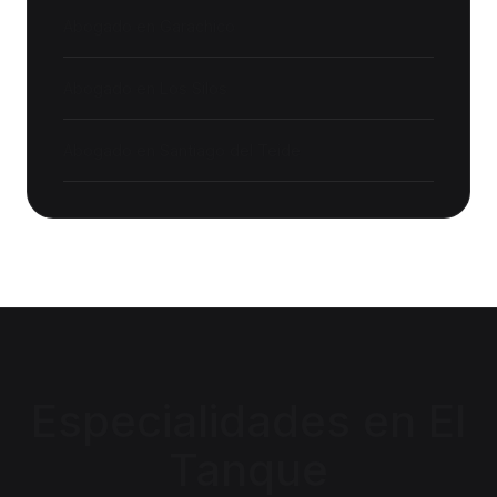
Abogado en
Garachico
Abogado en
Los Silos
Abogado en
Santiago del Teide
Especialidades en
El
Tanque