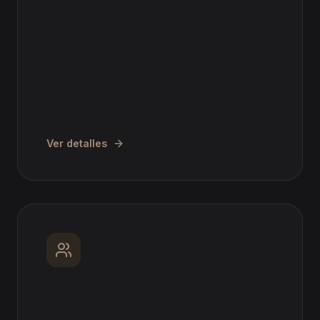
Incapacidad
IP parcial, total y absoluta. Reclamación de
accidentes laborales y enfermedades
profesionales ante la Seguridad Social y
empresas.
Ver detalles
ERE/ERTE
Asesoramiento y defensa ante Expedientes