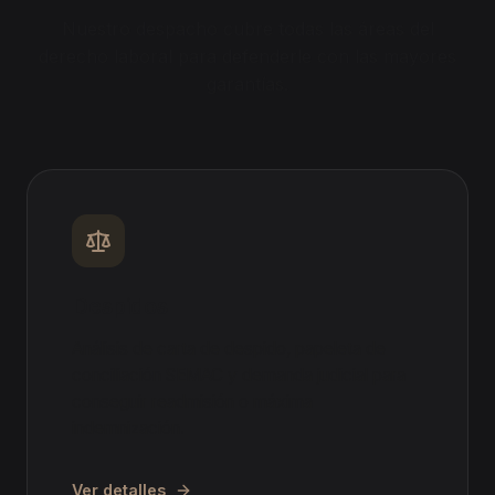
Nuestro despacho cubre todas las áreas del
derecho laboral para defenderle con las mayores
garantías.
Despidos
Análisis de carta de despido, papeleta de
conciliación SEMAC y demanda judicial para
conseguir readmisión o máxima
indemnización.
Ver detalles