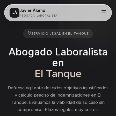
Javier Álamo
JÁ
ABOGADO LABORALISTA
Servicios
SERVICIO LEGAL EN
EL TANQUE
Despidos
Abogado Laboralista
Salarios
en
Acoso laboral
El Tanque
Incapacidad
Defensa ágil ante despidos objetivos injustificados
y cálculo preciso de indemnizaciones en El
Contacto
Tanque.
Evaluamos la viabilidad de su caso sin
compromiso. Plazos legales muy cortos.