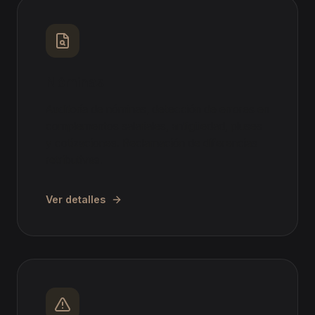
Nóminas
Auditoría de nóminas, detección de errores en
complementos salariales, antigüedad, pluses
y cotizaciones. Reclamación de diferencias
retributivas.
Ver detalles