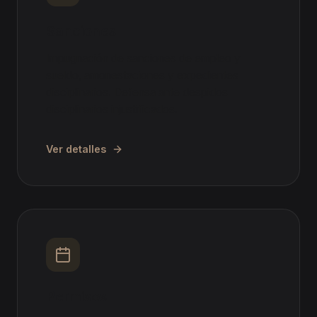
Sanciones
Impugnación de sanciones de empleo y
sueldo, amonestaciones y expedientes
disciplinarios. Defensa ante despidos
disciplinarios injustificados.
Ver detalles
Permisos