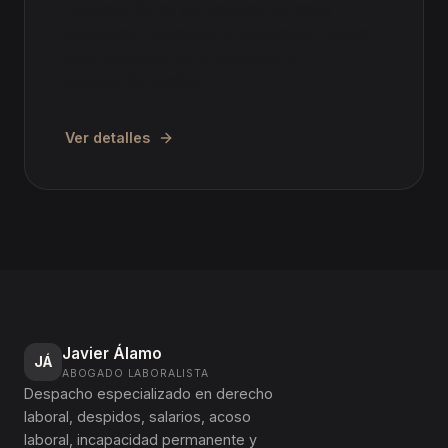
Reclamación de vacaciones, permisos
retribuidos, reducción de jornada por guarda
legal, excedencias y derechos de
conciliación familiar.
Ver detalles
Javier Álamo
JÁ
ABOGADO LABORALISTA
Despacho especializado en derecho
laboral, despidos, salarios, acoso
laboral, incapacidad permanente y