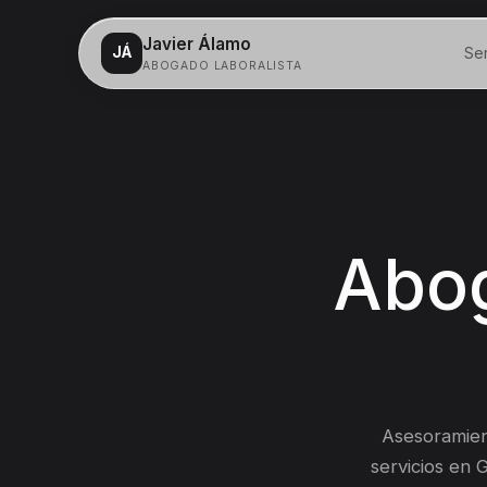
Javier Álamo
Ser
JÁ
ABOGADO LABORALISTA
Servicios
Despidos
Salarios
Abog
Acoso laboral
Incapacidad
Contacto
Asesoramien
servicios en G