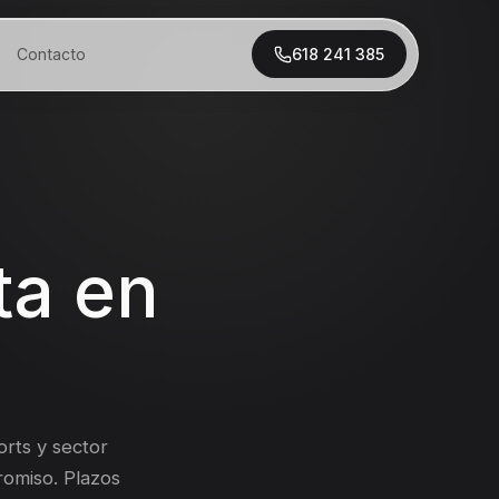
Contacto
618 241 385
ta en
rts y sector
romiso. Plazos