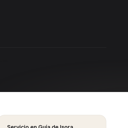
días
Servicio en
Guía de Isora