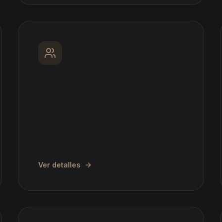
ERE/ERTE
Asesoramiento y defensa ante
Expedientes de Regulación de Empleo y
ERTE. Negociación en el período de
consultas y recurso judicial.
Ver detalles