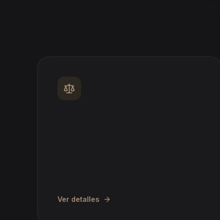
Nuestro 
Despidos
Análisis de carta de despido, papeleta de
conciliación SEMAC y demanda judicial
para conseguir readmisión o máxima
indemnización.
Ver detalles