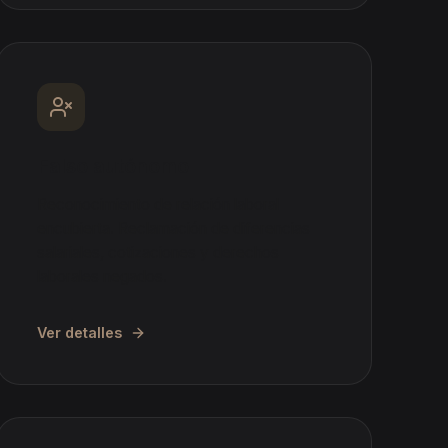
Falso autónomo
Reconocimiento de relación laboral
encubierta. Reclamación de diferencias
salariales, cotizaciones y derechos
laborales negados.
Ver detalles