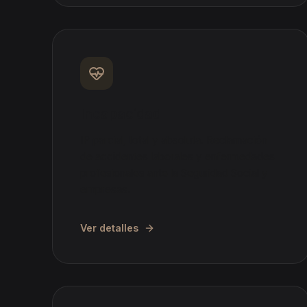
Incapacidad
IP parcial, total y absoluta. Reclamación
de accidentes laborales y enfermedades
profesionales ante la Seguridad Social y
empresas.
Ver detalles