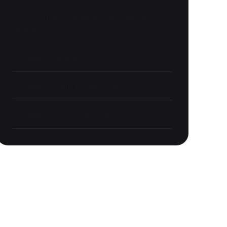
Servicio jurídico también en poblaciones
vecinas:
Abogado en
Adeje
Abogado en
Santiago del Teide
Abogado en
Vilaflor de Chasna