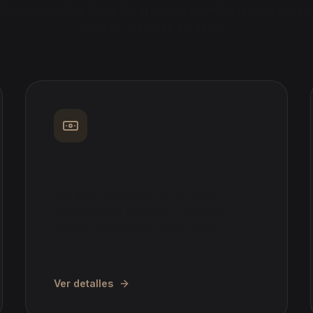
despacho cubre todas las áreas del derecho laboral para d
con las mayores garantías.
Salarios
Nóminas impagadas, horas extras,
diferencias de convenio, finiquitos y
atrasos. Recupera lo que te deben.
Ver detalles