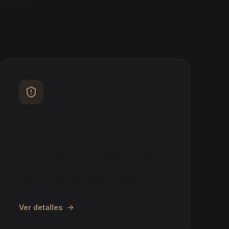
efenderle
Acoso laboral
Defensa ante acoso moral, burnout o
discriminación. Demanda por vulneración
de derechos fundamentales e
indemnización por daños morales.
Ver detalles