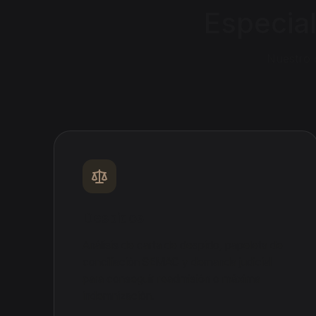
Especia
Nuestro 
Despidos
Análisis de carta de despido, papeleta de
conciliación SEMAC y demanda judicial
para conseguir readmisión o máxima
indemnización.