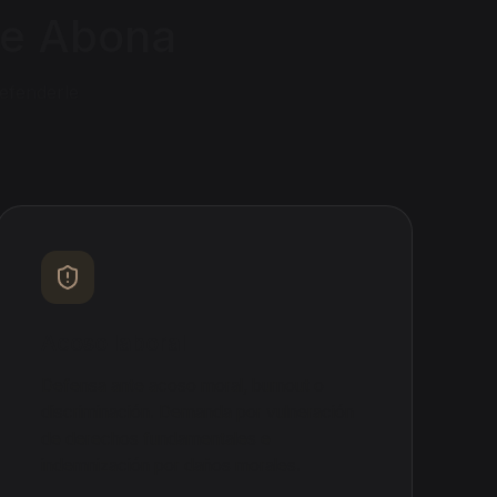
de Abona
efenderle
Acoso laboral
Defensa ante acoso moral, burnout o
discriminación. Demanda por vulneración
de derechos fundamentales e
indemnización por daños morales.