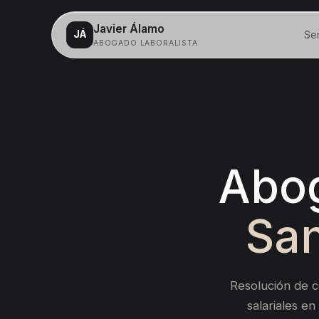
Javier Álamo
Ser
JÁ
ABOGADO LABORALISTA
Servicios
Despidos
Salarios
Abog
Acoso laboral
San
Incapacidad
Contacto
Resolución de c
salariales en