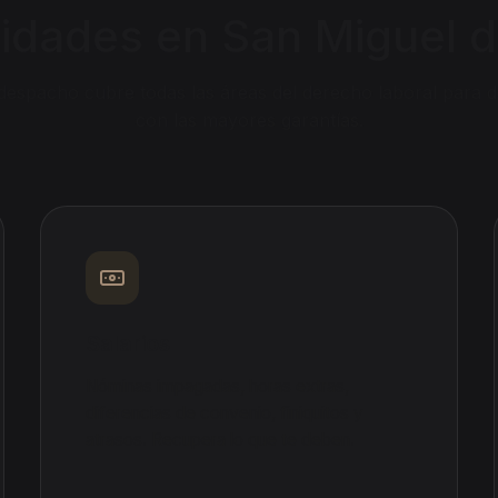
lidades en
San Miguel 
despacho cubre todas las áreas del derecho laboral para d
con las mayores garantías.
Salarios
Nóminas impagadas, horas extras,
diferencias de convenio, finiquitos y
atrasos. Recupera lo que te deben.