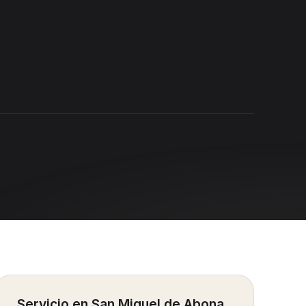
días
Servicio en
San Miguel de Abona