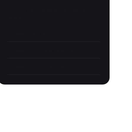
Servicio jurídico también en poblaciones
vecinas:
Abogado en
Arona
Abogado en
Granadilla de Abona
Abogado en
Vilaflor de Chasna