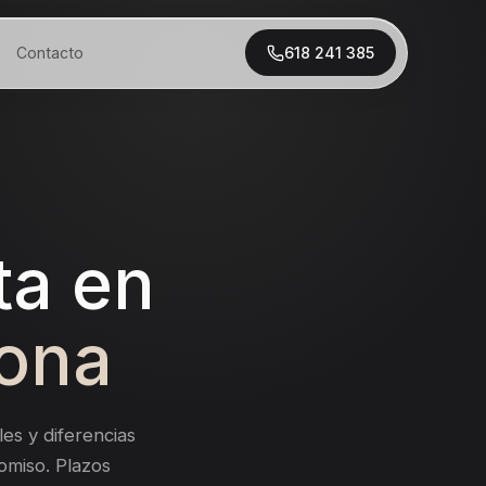
Contacto
618 241 385
ta en
bona
es y diferencias
omiso. Plazos