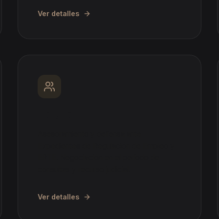
Ver detalles
ERE/ERTE
Asesoramiento y defensa ante
Expedientes de Regulación de Empleo y
ERTE. Negociación en el período de
consultas y recurso judicial.
Ver detalles