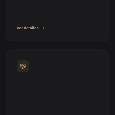
jornada, horario, turnos, funciones o salario.
Rescisión indemnizada o restitución de
derechos.
Ver detalles
Convenios
Asesoramiento a empresas y representantes
sindicales en negociación de convenios
colectivos, acuerdos de empresa y planes de
igualdad.