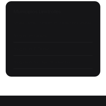
Municipios Limítrofes
Servicio jurídico también en poblaciones vecinas:
Abogado en
Garachico
Abogado en
El Tanque
Abogado en
San Juan de la Rambla