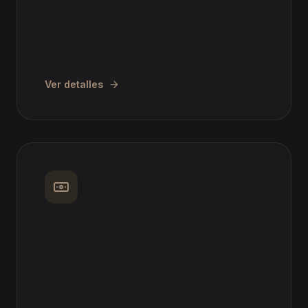
conciliación SEMAC y demanda judicial para
conseguir readmisión o máxima
indemnización.
Ver detalles
Salarios
Nóminas impagadas, horas extras, diferencias
de convenio, finiquitos y atrasos. Recupera lo
que te deben.