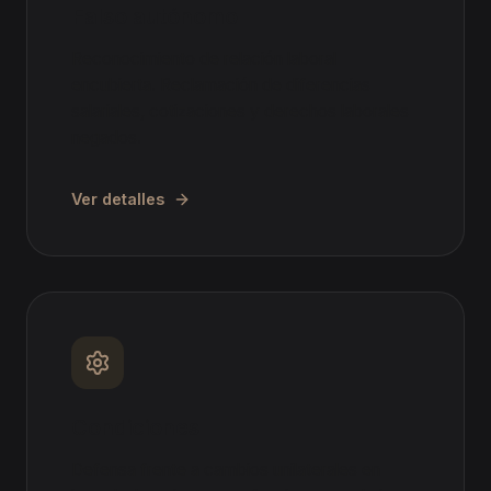
Falso autónomo
Reconocimiento de relación laboral
encubierta. Reclamación de diferencias
salariales, cotizaciones y derechos laborales
negados.
Ver detalles
Condiciones
Defensa frente a cambios unilaterales en