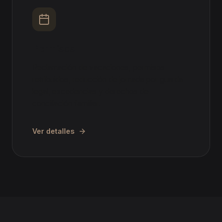
Permisos
Reclamación de vacaciones, permisos
retribuidos, reducción de jornada por guarda
legal, excedencias y derechos de
conciliación familiar.
Ver detalles