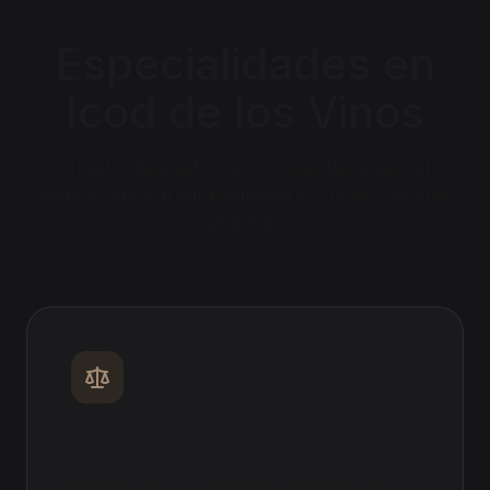
Especialidades en
Icod de los Vinos
Nuestro despacho cubre todas las áreas del
derecho laboral para defenderle con las mayores
garantías.
Despidos
Análisis de carta de despido, papeleta de