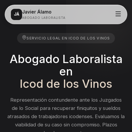
Javier Álamo
JÁ
ABOGADO LABORALISTA
Servicios
SERVICIO LEGAL EN
ICOD DE LOS VINOS
Despidos
Abogado Laboralista
Salarios
en
Acoso laboral
Icod de los Vinos
Incapacidad
Representación contundente ante los Juzgados
de lo Social para recuperar finiquitos y sueldos
Contacto
atrasados de trabajadores icodenses.
Evaluamos la
viabilidad de su caso sin compromiso. Plazos