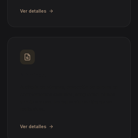
Ver detalles
Nóminas
Auditoría de nóminas, detección de errores en
complementos salariales, antigüedad, pluses
y cotizaciones. Reclamación de diferencias
retributivas.
Ver detalles